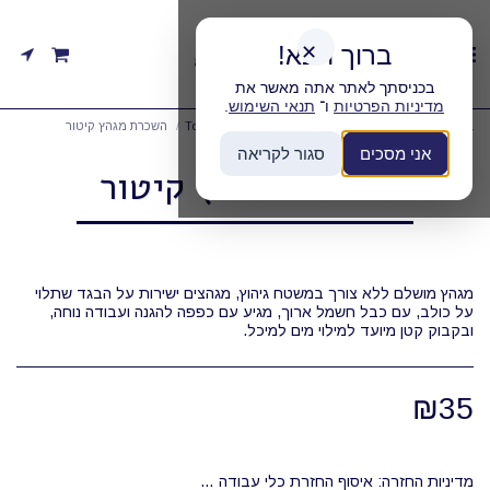
ברוך הבא!
✕
בכניסתך לאתר אתה מאשר את
מדיניות הפרטיות
ו־
תנאי השימוש
.
בית
קטגוריות
השכרה אוטומטית ToolsLocker 24/7
השכרת מגהץ קיטור
אני מסכים
סגור לקריאה
השכרת מגהץ קיטור
מגהץ מושלם ללא צורך במשטח גיהוץ, מגהצים ישירות על הבגד שתלוי
על כולב, עם כבל חשמל ארוך, מגיע עם כפפה להגנה ועבודה נוחה,
ובקבוק קטן מיועד למילוי מים למיכל.
₪
35
מדיניות החזרה:
איסוף החזרת כלי עבודה היא בשעות העבודה של המחסן בלבד 08:00-12:00 השכרת הכלים היא מוצעת בכמה תעריפים, לפי יום עבודה מלא/מספר ימים או שבועות (יום עבודה מלא: 24 שעות)