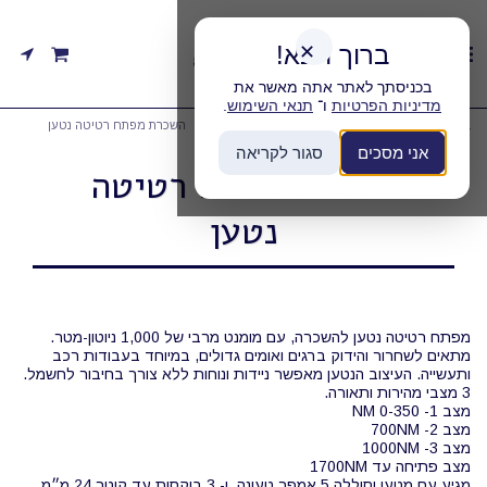
ברוך הבא!
✕
בכניסתך לאתר אתה מאשר את
מדיניות הפרטיות
ו־
תנאי השימוש
.
בית
קטגוריות
השכרת כלי הברגה/קידוח/חציבות
השכרת מפתח רטיטה נטען
אני מסכים
סגור לקריאה
השכרת מפתח רטיטה
נטען
מפתח רטיטה נטען להשכרה, עם מומנט מרבי של 1,000 ניוטון-מטר.
מתאים לשחרור והידוק ברגים ואומים גדולים, במיוחד בעבודות רכב
מגיע עם מטען וסוללה 5 אמפר טעונה, ו- 3 בוקסות עד קוטר 24 מ״מ