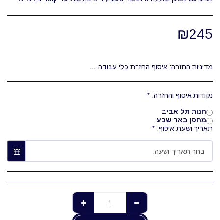
₪
245
מדיניות החזרה:
איסוף החזרת כלי עבודה היא בשעות העבודה של המחסן בלבד 08:00-12:00 השכרת הכלים היא מוצעת בכמה תעריפים, לפי יום עבודה מלא/מספר ימים או שבועות (יום עבודה מלא: 24 שעות)
נקודות איסוף והחזרה:
*
חנות תל אביב
מחסן באר שבע
תאריך ושעת איסוף:
*
בחר תאריך ושעה.