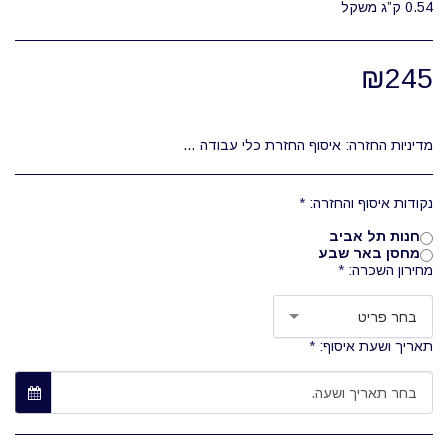
0.54 ק”ג משקל
₪
245
מדיניות החזרה:
איסוף החזרת כלי עבודה היא בשעות העבודה של המחסן בלבד 08:00-12:00 השכרת הכלים היא מוצעת בכמה תעריפים, לפי יום עבודה מלא/מספר ימים או שבועות (יום עבודה מלא: 24 שעות)
נקודות איסוף והחזרה:
*
חנות תל אביב
מחסן באר שבע
מחירון השכרה:
*
בחר פריט
תאריך ושעת איסוף:
*
בחר תאריך ושעה.