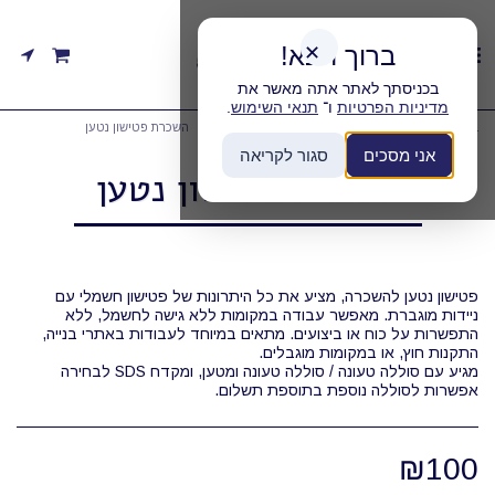
ברוך הבא!
✕
בכניסתך לאתר אתה מאשר את
מדיניות הפרטיות
ו־
תנאי השימוש
.
בית
קטגוריות
השכרת כלי הברגה/קידוח/חציבות
השכרת פטישון נטען
אני מסכים
סגור לקריאה
השכרת פטישון נטען
פטישון נטען להשכרה, מציע את כל היתרונות של פטישון חשמלי עם
ניידות מוגברת. מאפשר עבודה במקומות ללא גישה לחשמל, ללא
התפשרות על כוח או ביצועים. מתאים במיוחד לעבודות באתרי בנייה,
אפשרות לסוללה נוספת בתוספת תשלום.
₪
100