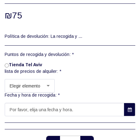
₪
75
Política de devolución:
La recogida y devolución de herramientas se realiza únicamente durante el horario de apertura del almacén, de 8:00 a 12:00. El alquiler de herramientas se ofrece con diferentes tarifas, según jornada completa, número de días o semanas (jornada completa: 24 horas).
Puntos de recogida y devolución:
*
Tienda Tel Aviv
lista de precios de alquiler:
*
Elegir elemento
Fecha y hora de recogida:
*
Por favor, elija una fecha y hora.