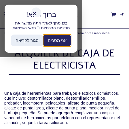
ברוך הבא!
✕
בכניסתך לאתר אתה מאשר את
.
תנאי השימוש
ו־
מדיניות הפרטיות
Página de inicio
Categorias
Alquiler de herramientas manuales
Alquiler de caja de electricista
אני מסכים
סגור לקריאה
ALQUILER DE CAJA DE
ELECTRICISTA
Una caja de herramientas para trabajos eléctricos domésticos,
que incluye: destornillador plano, destornillador Phillips,
probador, locomotora, pelacables, alicate de punta pequeña,
alicate de punta larga, alicate de punta plana, medidor, nivel de
burbuja pequeño. Se puede agregar/reemplazar una amplia
variedad de herramientas por teléfono con el representante del
almacén, según la tarea solicitada.