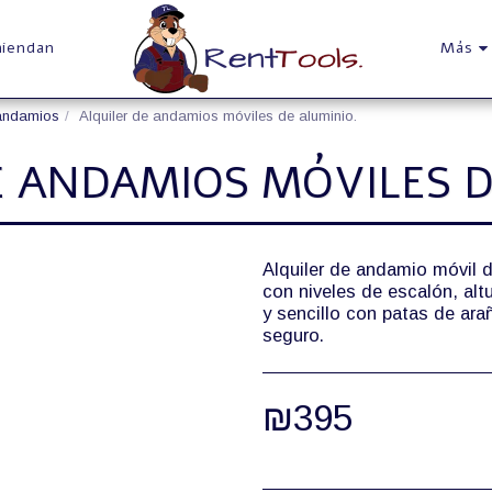
miendan
Más
 andamios
Alquiler de andamios móviles de aluminio.
E ANDAMIOS MÓVILES D
Alquiler de andamio móvil d
con niveles de escalón, alt
y sencillo con patas de arañ
seguro.
₪
395