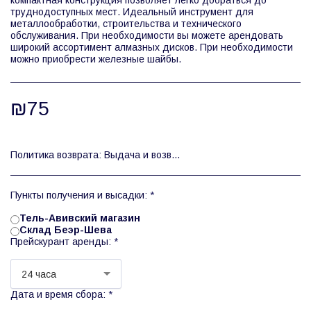
компактная конструкция позволяет легко добраться до
труднодоступных мест. Идеальный инструмент для
металлообработки, строительства и технического
обслуживания. При необходимости вы можете арендовать
широкий ассортимент алмазных дисков. При необходимости
можно приобрести железные шайбы.
₪
75
Политика возврата:
Выдача и возврат инструментов осуществляется только в рабочее время склада, с 08:00 до 12:00. Прокат инструментов предлагается по нескольким тарифам, рассчитанным на полный рабочий день/количество дней или недель (полный рабочий день: 24 часа).
Пункты получения и высадки:
*
Тель-Авивский магазин
Склад Беэр-Шева
Прейскурант аренды:
*
24 часа
Дата и время сбора:
*