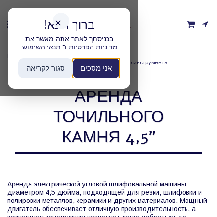
ברוך הבא!
✕
בכניסתך לאתר אתה מאשר את
.
תנאי השימוש
ו־
מדיניות הפרטיות
Главная
категории
Аренда режущего/заточного/полировального инструмента
אני מסכים
סגור לקריאה
Аренда точильного камня 4,5"
АРЕНДА
ТОЧИЛЬНОГО
КАМНЯ 4,5"
Аренда электрической угловой шлифовальной машины
диаметром 4,5 дюйма, подходящей для резки, шлифовки и
полировки металлов, керамики и других материалов. Мощный
двигатель обеспечивает отличную производительность, а