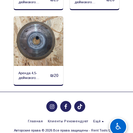
дюймового
дюймового
деревянного диска
открытого
алмазного диска
Аренда 4,5-
₪
20
дюймового
закрытого
алмазного диска
Главная
Клиенты Рекомендуют
Ещё
♿
Авторские права © 2026 Все права защищены -
Rent Tools רנטולס