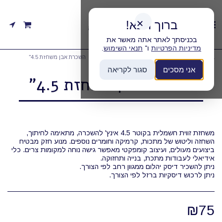
ברוך הבא!
✕
בכניסתך לאתר אתה מאשר את
מדיניות הפרטיות
ו־
תנאי השימוש
.
בית
קטגוריות
השכרת כלי חיתוך/השחזה/ליטוש
השכרת אבן משחזת 4.5"
אני מסכים
סגור לקריאה
השכרת אבן משחזת 4.5"
משחזת זווית חשמלית בקוטר 4.5 אינץ' להשכרה, מתאימה לחיתוך,
השחזה וליטוש של מתכות, קרמיקה וחומרים נוספים. מנוע חזק מבטיח
ביצועים מעולים, ועיצוב קומפקטי מאפשר גישה נוחה למקומות צרים. כלי
ניתן לרכוש דיסקיות ברזל לפי הצורך.
₪
75