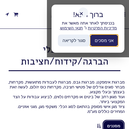
ברוך הבא!
✕
בכניסתך לאתר אתה מאשר את
מדיניות הפרטיות
ו־
תנאי השימוש
.
בית
קטגוריות
השכרת כלי הברגה/קידוח/חציבות
אני מסכים
סגור לקריאה
השכרת כלי
הברגה/קידוח/חציבות
מברגות אימפקט, מברגות גבס, מברגות לעבודות מתועשות, מקדחות,
מבחר סוגים וגדלים של פטישי חציבה, מקדחות כוס יהלום, לעשה זאת
ועוד מגוון רחב של ביטים או מקדחים נלווים, לביצוע עבודות על הצד
המחירים כוללים מע"מ.
מסננים